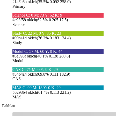
#1a3b6b
oklch(35.5% 0.092 258.0)
Primary
Science
C: 0 M: 73 Y: 62 K: 9
#e93f58
oklch(62.5% 0.205 17.5)
Science
Study
C: 22 M: 0 Y: 85 K: 23
#99c41d
oklch(76.2% 0.183 124.4)
Study
Modul
C: 57 M: 60 Y: 0 K: 44
#3e398f
oklch(40.1% 0.138 280.8)
Modul
CAS
C: 71 M: 0 Y: 9 K: 29
#34b4a4
oklch(69.8% 0.111 182.9)
CAS
MAS
C: 99 M: 18 Y: 0 K: 29
#0293b4
oklch(61.4% 0.113 221.2)
MAS
Faltblatt