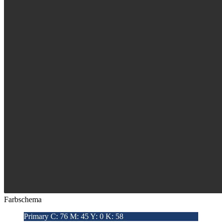
Farbschema
Primary
C: 76 M: 45 Y: 0 K: 58