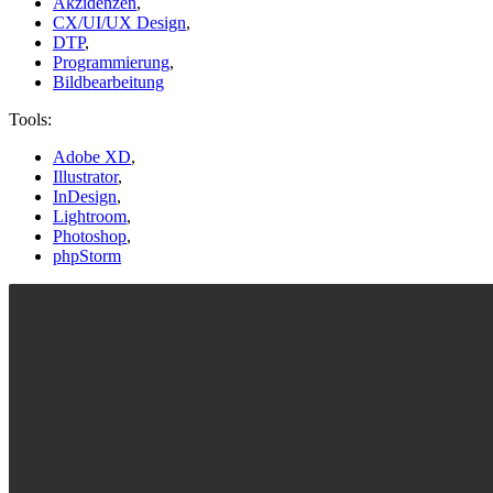
Akzidenzen
,
CX/UI/UX Design
,
DTP
,
Programmierung
,
Bildbearbeitung
Tools:
Adobe XD
,
Illustrator
,
InDesign
,
Lightroom
,
Photoshop
,
phpStorm