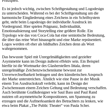
Prinzipien.
Es ist jedoch wichtig, zwischen Schriftgestaltung und Logodesign
zu unterscheiden. Während es bei der Schriftgestaltung um die
harmonische Eingliederung eines Zeichens in ein Schriftsystem
geht, steht beim Logodesign der individuelle Ausdruck im
Vordergrund. Hier spielen Prägnanz, Individualität,
Emotionalisierung und Storytelling eine größere Rolle. Ein
Typologo wie das von Coca-Cola hat eine semiotische Bedeutung,
die über das reine Wort hinausgeht und eine Marke repräsentiert.
Logos werden oft eher als bildhaftes Zeichen denn als Wort
wahrgenommen.
Das bewusste Spiel mit Unregelmäßigkeiten und gezielter
Asymmetrie kann im Design äußerst effektiv sein. Ein Beispiel
hierfür ist die Wortmarke des Glasherstellers Iittala, deren
unregelmäßige Zeichenzwischenräume bewusst zur
Unverwechselbarkeit beitragen und den künstlerischen Anspruch
der Marke unterstreichen. Ähnlich wie eine Pause in der Musik
einem Ton Ausdruckskraft verleiht, kann im Design der
Zwischenraum einem Zeichen Geltung und Bedeutung verschaffen.
Auch berühmte Grafikdesigner wie Saul Bass und Paul Rand
nutzten oft asymmetrische Kompositionen, um Spannung zu
erzeugen und die Aufmerksamkeit des Betrachters zu lenken, wie
etwa beim Plakat „The Public Theater“ von Paula Scher.