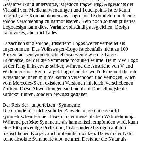
Gesamtwirkung unterstütze, ist jedoch fragwürdig. Angesichts der
Vielzahl von Medienanwendungen und Touchpoints ist es kaum
möglich, alle Kombinationen aus Logo und Textumfeld durch eine
solche Verschiebung zu harmonisieren. Kein noch so manipuliertes
Logodesign kann diese Varianz vollständig ausgleichen. Design
kann vieles, aber nicht alles.
Tatsächlich sind solche „frisierten“ Logos weiter verbreitet als
angenommen. Das
Volkswagen-Logo
ist ebenfalls nicht zu 100
Prozent achsensymmetrisch, ebenso wenig wie die Target-
Bildmarke, bei der die Symmetrie moduliert wurde. Beim VW-Logo
ist der Ring links etwas stärker, während die Anstriche von V und
W dünner sind. Beim Target-Logo sind der weiße Ring und die rote
Kreisfläche innen minimal seitlich verschoben und verbogen. Auch
vom
Mercedes-Stern
existieren Versionen mit leicht verschobenen
Zacken. Diese Abweichungen sind nicht auf Darstellungsfehler
zurückzuführen, sondern bewusst gestaltet.
Der Reiz der „unperfekten“ Symmetrie
Die Gründe für solche subtilen Abweichungen in eigentlich
symmetrischen Formen liegen in der menschlichen Wahrnehmung.
Während perfekte Symmetrie als harmonisch empfunden wird, kann
eine 100-prozentige Perfektion, insbesondere bezogen auf den
menschlichen Körper, auch unheimlich wirken. Da es in der Natur
keine absolute Symmetrie gibt, nehmen Designer die Natur als