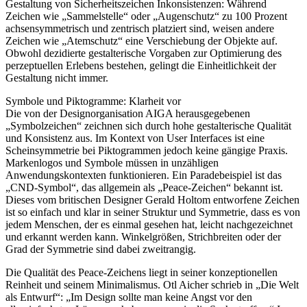
Gestaltung von Sicherheitszeichen Inkonsistenzen: Während
Zeichen wie „Sammelstelle“ oder „Augenschutz“ zu 100 Prozent
achsensymmetrisch und zentrisch platziert sind, weisen andere
Zeichen wie „Atemschutz“ eine Verschiebung der Objekte auf.
Obwohl dezidierte gestalterische Vorgaben zur Optimierung des
perzeptuellen Erlebens bestehen, gelingt die Einheitlichkeit der
Gestaltung nicht immer.
Symbole und Piktogramme: Klarheit vor
Die von der Designorganisation AIGA herausgegebenen
„Symbolzeichen“ zeichnen sich durch hohe gestalterische Qualität
und Konsistenz aus. Im Kontext von User Interfaces ist eine
Scheinsymmetrie bei Piktogrammen jedoch keine gängige Praxis.
Markenlogos und Symbole müssen in unzähligen
Anwendungskontexten funktionieren. Ein Paradebeispiel ist das
„CND-Symbol“, das allgemein als „Peace-Zeichen“ bekannt ist.
Dieses vom britischen Designer Gerald Holtom entworfene Zeichen
ist so einfach und klar in seiner Struktur und Symmetrie, dass es von
jedem Menschen, der es einmal gesehen hat, leicht nachgezeichnet
und erkannt werden kann. Winkelgrößen, Strichbreiten oder der
Grad der Symmetrie sind dabei zweitrangig.
Die Qualität des Peace-Zeichens liegt in seiner konzeptionellen
Reinheit und seinem Minimalismus. Otl Aicher schrieb in „Die Welt
als Entwurf“: „Im Design sollte man keine Angst vor den