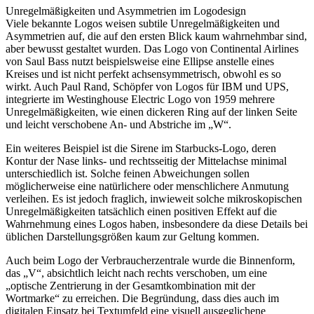
Unregelmäßigkeiten und Asymmetrien im Logodesign
Viele bekannte Logos weisen subtile Unregelmäßigkeiten und
Asymmetrien auf, die auf den ersten Blick kaum wahrnehmbar sind,
aber bewusst gestaltet wurden. Das Logo von Continental Airlines
von Saul Bass nutzt beispielsweise eine Ellipse anstelle eines
Kreises und ist nicht perfekt achsensymmetrisch, obwohl es so
wirkt. Auch Paul Rand, Schöpfer von Logos für IBM und UPS,
integrierte im Westinghouse Electric Logo von 1959 mehrere
Unregelmäßigkeiten, wie einen dickeren Ring auf der linken Seite
und leicht verschobene An- und Abstriche im „W“.
Ein weiteres Beispiel ist die Sirene im Starbucks-Logo, deren
Kontur der Nase links- und rechtsseitig der Mittelachse minimal
unterschiedlich ist. Solche feinen Abweichungen sollen
möglicherweise eine natürlichere oder menschlichere Anmutung
verleihen. Es ist jedoch fraglich, inwieweit solche mikroskopischen
Unregelmäßigkeiten tatsächlich einen positiven Effekt auf die
Wahrnehmung eines Logos haben, insbesondere da diese Details bei
üblichen Darstellungsgrößen kaum zur Geltung kommen.
Auch beim Logo der Verbraucherzentrale wurde die Binnenform,
das „V“, absichtlich leicht nach rechts verschoben, um eine
„optische Zentrierung in der Gesamtkombination mit der
Wortmarke“ zu erreichen. Die Begründung, dass dies auch im
digitalen Einsatz bei Textumfeld eine visuell ausgeglichene