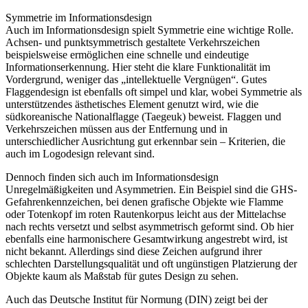
Symmetrie im Informationsdesign
Auch im Informationsdesign spielt Symmetrie eine wichtige Rolle.
Achsen- und punktsymmetrisch gestaltete Verkehrszeichen
beispielsweise ermöglichen eine schnelle und eindeutige
Informationserkennung. Hier steht die klare Funktionalität im
Vordergrund, weniger das „intellektuelle Vergnügen“. Gutes
Flaggendesign ist ebenfalls oft simpel und klar, wobei Symmetrie als
unterstützendes ästhetisches Element genutzt wird, wie die
südkoreanische Nationalflagge (Taegeuk) beweist. Flaggen und
Verkehrszeichen müssen aus der Entfernung und in
unterschiedlicher Ausrichtung gut erkennbar sein – Kriterien, die
auch im Logodesign relevant sind.
Dennoch finden sich auch im Informationsdesign
Unregelmäßigkeiten und Asymmetrien. Ein Beispiel sind die GHS-
Gefahrenkennzeichen, bei denen grafische Objekte wie Flamme
oder Totenkopf im roten Rautenkorpus leicht aus der Mittelachse
nach rechts versetzt und selbst asymmetrisch geformt sind. Ob hier
ebenfalls eine harmonischere Gesamtwirkung angestrebt wird, ist
nicht bekannt. Allerdings sind diese Zeichen aufgrund ihrer
schlechten Darstellungsqualität und oft ungünstigen Platzierung der
Objekte kaum als Maßstab für gutes Design zu sehen.
Auch das Deutsche Institut für Normung (DIN) zeigt bei der