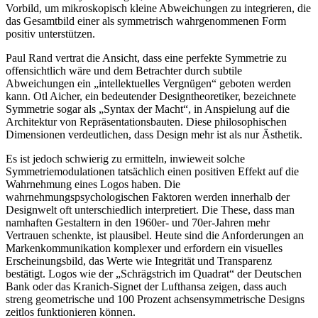
Vorbild, um mikroskopisch kleine Abweichungen zu integrieren, die
das Gesamtbild einer als symmetrisch wahrgenommenen Form
positiv unterstützen.
Paul Rand vertrat die Ansicht, dass eine perfekte Symmetrie zu
offensichtlich wäre und dem Betrachter durch subtile
Abweichungen ein „intellektuelles Vergnügen“ geboten werden
kann. Otl Aicher, ein bedeutender Designtheoretiker, bezeichnete
Symmetrie sogar als „Syntax der Macht“, in Anspielung auf die
Architektur von Repräsentationsbauten. Diese philosophischen
Dimensionen verdeutlichen, dass Design mehr ist als nur Ästhetik.
Es ist jedoch schwierig zu ermitteln, inwieweit solche
Symmetriemodulationen tatsächlich einen positiven Effekt auf die
Wahrnehmung eines Logos haben. Die
wahrnehmungspsychologischen Faktoren werden innerhalb der
Designwelt oft unterschiedlich interpretiert. Die These, dass man
namhaften Gestaltern in den 1960er- und 70er-Jahren mehr
Vertrauen schenkte, ist plausibel. Heute sind die Anforderungen an
Markenkommunikation komplexer und erfordern ein visuelles
Erscheinungsbild, das Werte wie Integrität und Transparenz
bestätigt. Logos wie der „Schrägstrich im Quadrat“ der Deutschen
Bank oder das Kranich-Signet der Lufthansa zeigen, dass auch
streng geometrische und 100 Prozent achsensymmetrische Designs
zeitlos funktionieren können.