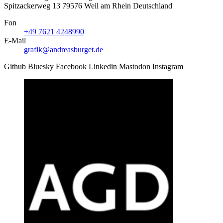
Spitzackerweg 13
79576
Weil am Rhein
Deutschland
Fon
+49 7621 4248990
E-Mail
grafik@andreasburget.de
Github
Bluesky
Facebook
Linkedin
Mastodon
Instagram