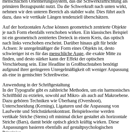
menschlichen Orientierungssystem, das die Schwerkraftrichtung als
primären Bezugspunkt nutzt. Da die Schwerkraft nach unten wirkt,
nehmen wir den unteren Bereich als stabiler wahr. Dies führt auch
dazu, dass wir vertikale Längen tendenziell überschätzen.
Auf der horizontalen Achse können geometrisch zentrierte Objekte
je nach Form ebenfalls verschoben wirken. Ein klassisches Beispiel
ist ein geometrisch zentriertes Dreieck in einem Kreis, das optisch
nach links verschoben erscheint. Darüber hinaus gilt für beide
Achsen: Je unregelmäßiger die Form eines Objekts ist, desto
schwieriger ist es für das
menschliche Auge
, die exakte Mitte zu
finden, und desto stärker kann der Effekt der optischen
Verschiebung sein. Eine Headline in Großbuchstaben benötigt
aufgrund ihrer geringeren Unregelmäßigkeit oft weniger Anpassung
als eine in gemischter Schreibweise.
Anwendung in der Schriftgestaltung
In der Typografie gibt es zahlreiche Methoden, um ein harmonisches
Schriftbild zu erzielen, sowohl auf Mikro- als auch auf Makroebene.
Dazu gehören Techniken wie Überhang (Overshoot),
Unterschneidung (Kerning), Ligaturen und die Anpassung von
Laufweite und Strichstärkenkontrast. Beispielsweise werden
vertikale Striche (Stems) oft minimal dicker gestaltet als horizontale
Striche (Bars), damit beide optisch gleich kräftig wirken. Diese
Anpassungen basieren ebenfalls auf gestaltpsychologischen