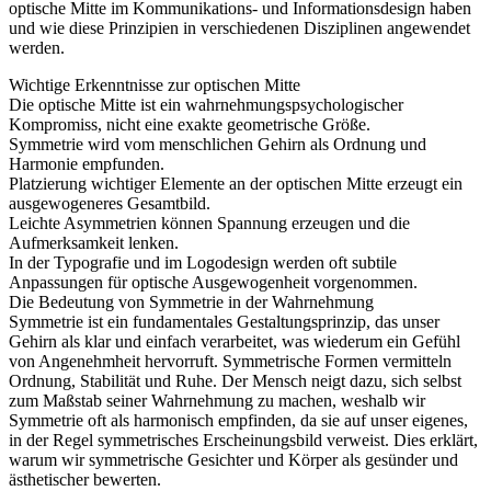
optische Mitte im Kommunikations- und Informationsdesign haben
und wie diese Prinzipien in verschiedenen Disziplinen angewendet
werden.
Wichtige Erkenntnisse zur optischen Mitte
Die optische Mitte ist ein wahrnehmungspsychologischer
Kompromiss, nicht eine exakte geometrische Größe.
Symmetrie wird vom menschlichen Gehirn als Ordnung und
Harmonie empfunden.
Platzierung wichtiger Elemente an der optischen Mitte erzeugt ein
ausgewogeneres Gesamtbild.
Leichte Asymmetrien können Spannung erzeugen und die
Aufmerksamkeit lenken.
In der Typografie und im Logodesign werden oft subtile
Anpassungen für optische Ausgewogenheit vorgenommen.
Die Bedeutung von Symmetrie in der Wahrnehmung
Symmetrie ist ein fundamentales Gestaltungsprinzip, das unser
Gehirn als klar und einfach verarbeitet, was wiederum ein Gefühl
von Angenehmheit hervorruft. Symmetrische Formen vermitteln
Ordnung, Stabilität und Ruhe. Der Mensch neigt dazu, sich selbst
zum Maßstab seiner Wahrnehmung zu machen, weshalb wir
Symmetrie oft als harmonisch empfinden, da sie auf unser eigenes,
in der Regel symmetrisches Erscheinungsbild verweist. Dies erklärt,
warum wir symmetrische Gesichter und Körper als gesünder und
ästhetischer bewerten.