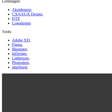
Leistungen:
Akzidenzen
,
CX/UI/UX Design
,
DTP
,
Logodesign
Tools:
Adobe XD
,
Figma
,
Illustrator
,
InDesign
,
Lightroom
,
Photoshop
,
phpStorm